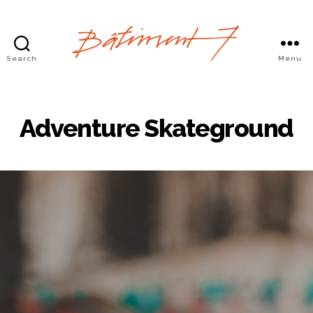
Search
Menu
Bâtiment
7
Adventure Skateground