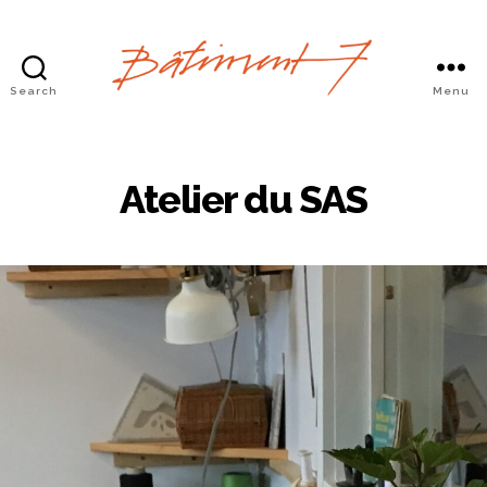
Search
Menu
Bâtiment
7
Atelier du SAS