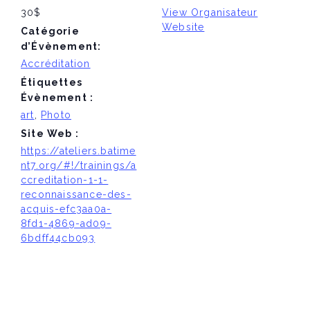
30$
View Organisateur
Website
Catégorie
d’Évènement:
Accréditation
Étiquettes
Évènement :
art
,
Photo
Site Web :
https://ateliers.batime
nt7.org/#!/trainings/a
ccreditation-1-1-
reconnaissance-des-
acquis-efc3aa0a-
8fd1-4869-ad09-
6bdff44cb093