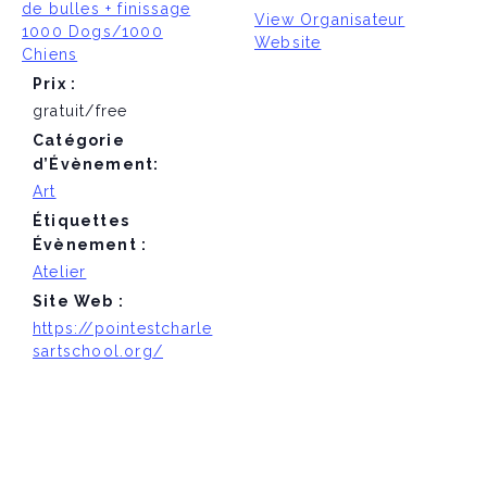
de bulles + finissage
View Organisateur
1000 Dogs/1000
Website
Chiens
Prix :
gratuit/free
Catégorie
d’Évènement:
Art
Étiquettes
Évènement :
Atelier
Site Web :
https://pointestcharle
sartschool.org/