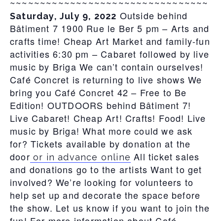
~~~~~~~~~~~~~~~~~~~~~~~~~~~~~~
~~~
Outside behind
Saturday, July 9, 2022
Bâtiment 7 1900 Rue le Ber 5 pm – Arts and
crafts time! Cheap Art Market and family-fun
activities 6:30 pm – Cabaret followed by live
music by Briga We can’t contain ourselves!
Café Concret is returning to live shows We
bring you Café Concret 42 – Free to Be
Edition! OUTDOORS behind Bâtiment 7!
Live Cabaret! Cheap Art! Crafts! Food! Live
music by Briga! What more could we ask
for? Tickets available by donation at the
door
All ticket sales
or in advance online
and donations go to the artists Want to get
involved? We’re looking for volunteers to
help set up and decorate the space before
the show. Let us know if you want to join the
fun! For more information about Café