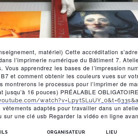
Enseignement, matériel) Cette accréditation s’adr
dans l’imprimerie numérique du Bâtiment 7. Ateli
s. Vous apprendrez les bases de l’impression num
u B7 et comment obtenir les couleurs vues sur vot
s montrerons le processus pour l’imprimer de man
mat jusqu’à 16 pouces) PRÉALABLE OBLIGATOIRE 
.youtube.com/watch?v=LpytSLuUY_0&t=633s&
êtements adaptés pour travailler dans un atelier.
u sur une clé usb Regarder la vidéo en ligne avant
ILS
ORGANISATEUR
LIEU