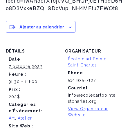
fbclid=IwAR3orXToj0VQ_BHQPjcETHp9D6H
o8D3VxkeBZQ_SDcVup_NH4MFfu7FWOt8
Ajouter au calendrier
DÉTAILS
ORGANISATEUR
École d’art Pointe-
Date :
Saint-Charles
7 octobre 2023
Phone
Heure :
514 935-7107
9h30 - 11h00
Courriel
Prix :
info@ecoledartpointe
202$
stcharles.org
Catégories
View Organisateur
d’Évènement:
Website
Art
,
Atelier
Site Web :