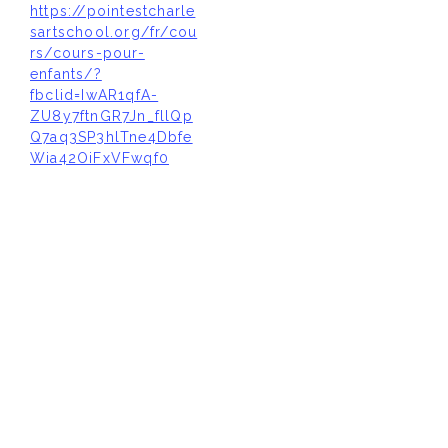
https://pointestcharle
sartschool.org/fr/cou
rs/cours-pour-
enfants/?
fbclid=IwAR1qfA-
ZU8y7ftnGR7Jn_fllQp
Q7aq3SP3hlTne4Dbfe
Wia42OiFxVFwqf0