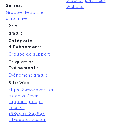
View Organisateur
Series:
Website
Groupe de soutien
d’hommes
Prix :
gratuit
Catégorie
d’Évènement:
Groupe de support
Étiquettes
Évènement :
Événement gratuit
Site Web :
https://www.eventbrit
e.com/e/mens-
support-group-
tickets-
1689507284769?
aff=oddtdtcreator