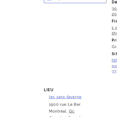
Dé
30
20
Fi
1 
1h
Pr
Gr
Si
ht
oo
37
LIEU
les sans-taverne
1900 rue Le Ber
Montréal
,
Qc