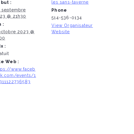
les sans-taverne
but :
 septembre
Phone
23 @ 21h30
514-536-0134
n :
View Organisateur
octobre 2023 @
Website
00
ix :
atuit
te Web :
tps://www.faceb
k.com/events/1
311122736583