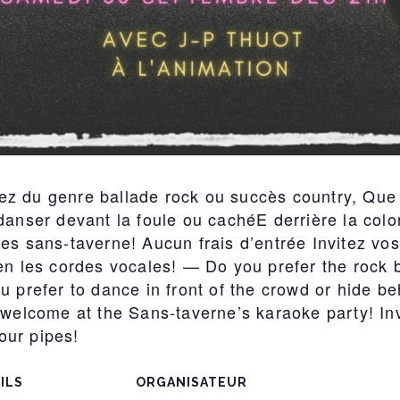
z du genre ballade rock ou succès country, Que 
danser devant la foule ou cachéE derrière la colo
es sans-taverne! Aucun frais d’entrée Invitez vo
en les cordes vocales! — Do you prefer the rock ba
u prefer to dance in front of the crowd or hide be
 welcome at the Sans-taverne’s karaoke party! Inv
our pipes!
ILS
ORGANISATEUR