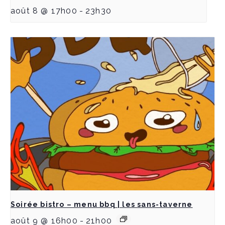
août 8 @ 17h00
-
23h30
Soirée bistro – menu bbq | les sans-taverne
août 9 @ 16h00
-
21h00