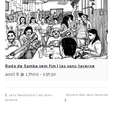
Roda de Samba sem fim | les sans-taverne
août 8 @ 17h00
-
23h30
Brunch des sans-taverne
Jazz Manouche | les sans-
taverne