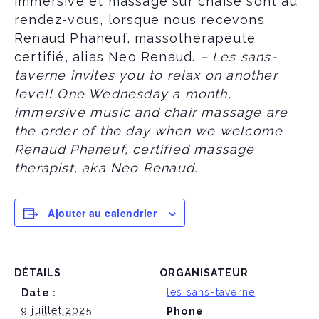
immersive et massage sur chaise sont au
rendez-vous, lorsque nous recevons
Renaud Phaneuf, massothérapeute
certifié, alias Neo Renaud.
–
Les sans-
taverne invites you to relax on another
level! One Wednesday a month,
immersive music and chair massage are
the order of the day when we welcome
Renaud Phaneuf, certified massage
therapist, aka Neo Renaud.
Ajouter au calendrier
DÉTAILS
ORGANISATEUR
les sans-taverne
Date :
9 juillet 2025
Phone