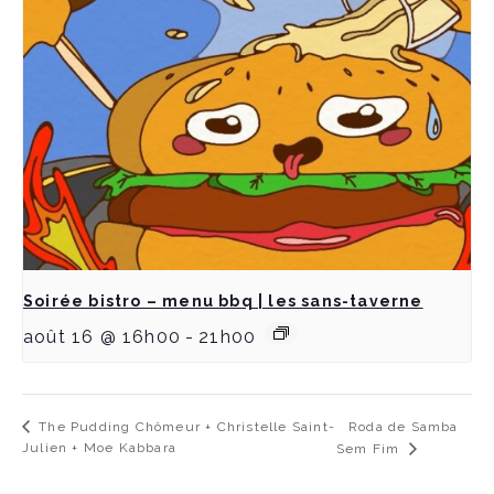
Soirée bistro – menu bbq | les sans-taverne
août 16 @ 16h00
-
21h00
Roda de Samba
The Pudding Chômeur + Christelle Saint-
Julien + Moe Kabbara
Sem Fim