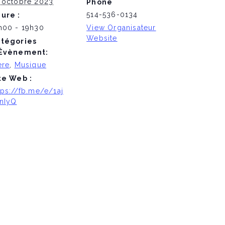
 octobre 2023
Phone
514-536-0134
ure :
h00 - 19h30
View Organisateur
Website
tégories
Évènement:
ère
,
Musique
te Web :
tps://fb.me/e/1aj
nIyQ