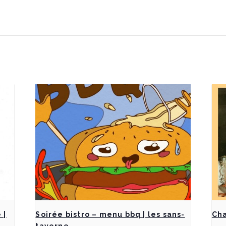
 |
Soirée bistro – menu bbq | les sans-
Cha