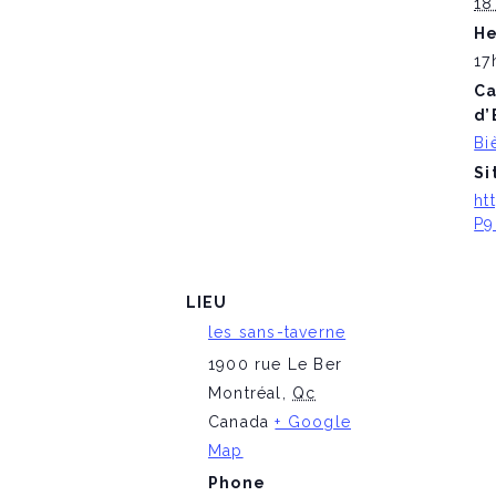
18
He
17
Ca
d’
Bi
Si
ht
P9
LIEU
les sans-taverne
1900 rue Le Ber
Montréal
,
Qc
Canada
+ Google
Map
Phone