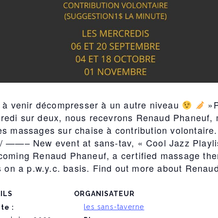
t à venir décompresser à un autre niveau
»P
edi sur deux, nous recevrons Renaud Phaneuf, m
s massages sur chaise à contribution volontaire.
/ ——– New event at sans-tav, « Cool Jazz Playl
lcoming Renaud Phaneuf, a certified massage the
s on a p.w.y.c. basis. Find out more about Renaud
ILS
ORGANISATEUR
les sans-taverne
te :