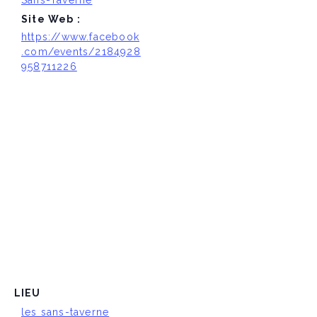
Sans-Taverne
Site Web :
https://www.facebook
.com/events/2184928
958711226
LIEU
les sans-taverne