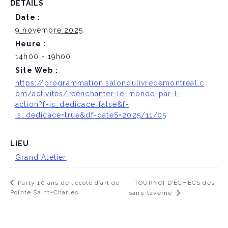
DÉTAILS
Date :
9 novembre 2025
Heure :
14h00 - 19h00
Site Web :
https://programmation.salondulivredemontreal.c
om/activites/reenchanter-le-monde-par-l-
action?f-is_dedicace=false&f-
is_dedicace=true&df-dateS=2025/11/05
LIEU
Grand Atelier
TOURNOI D’ÉCHECS des
Party 10 ans de l’école d’art de
Pointe Saint-Charles
sans-taverne