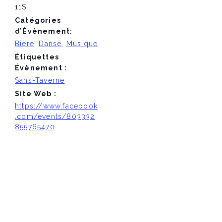
11$
Catégories
d’Évènement:
Bière
,
Danse
,
Musique
Étiquettes
Évènement :
Sans-Taverne
Site Web :
https://www.facebook
.com/events/803332
855765470