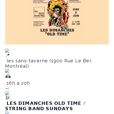
les sans-taverne (1900 Rue Le Ber,
Montréal)
16h à 20h
—
𝗟𝗘𝗦 𝗗𝗜𝗠𝗔𝗡𝗖𝗛𝗘𝗦 𝗢𝗟𝗗 𝗧𝗜𝗠𝗘 /
𝗦𝗧𝗥𝗜𝗡𝗚 𝗕𝗔𝗡𝗗 𝗦𝗨𝗡𝗗𝗔𝗬𝗦