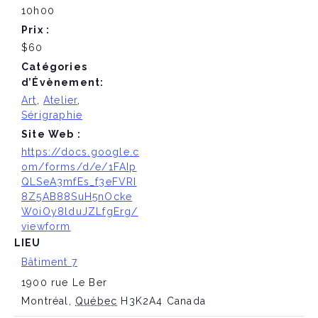
10h00
Prix :
$60
Catégories
d’Évènement:
Art
,
Atelier
,
Sérigraphie
Site Web :
https://docs.google.c
om/forms/d/e/1FAIp
QLSeA3mfEs_f3eFVRI
8Z5AB88SuH5nOcke
W0iOy8lduJZLfgErg/
viewform
LIEU
Bâtiment 7
1900 rue Le Ber
Montréal
,
Québec
H3K2A4
Canada