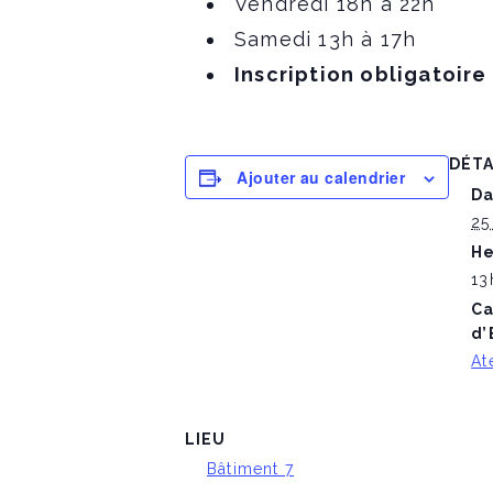
Vendredi 18h à 22h
Samedi 13h à 17h
Inscription obligatoire
DÉTA
Ajouter au calendrier
Da
25
He
13
Ca
d’
At
LIEU
Bâtiment 7