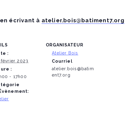
 en écrivant à
atelier.bois@batiment7.org
ILS
ORGANISATEUR
Atelier Bois
te :
 février 2023
Courriel
atelier.bois@batim
ure :
ent7.org
h00 - 17h00
tégorie
Évènement:
elier