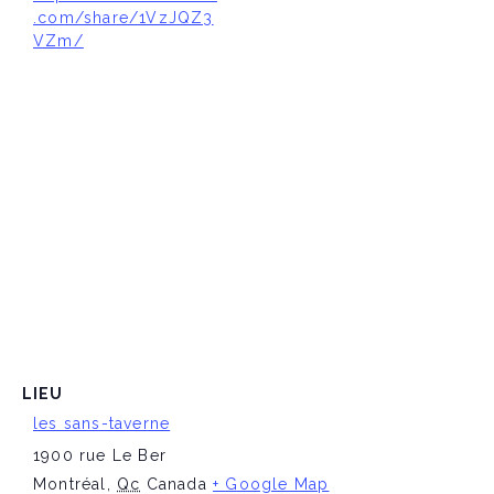
.com/share/1VzJQZ3
VZm/
LIEU
les sans-taverne
1900 rue Le Ber
Montréal
,
Qc
Canada
+ Google Map