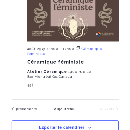
n
T
h
e
r
E
e
e
l
R
m
a
S
m
d
e
a
t
e
n
e
.
n
t
août 29 @ 14h00
-
17h00
Céramique
féministe
V
t
Céramique féministe
i
s
Atelier Céramique
1900 rue Le
e
Ber,Montréal,Qc,Canada
S
w
45$
e
s
a
N
Aujourd'hui
Évènements
précédents
Évènements
suivants
r
a
c
v
Exporter le calendrier