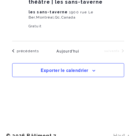
théâtre | les sans-taverne
i
h
les sans-taverne
1900 rue Le
g
Ber,Montréal,Qc,Canada
a
Gratuit
a
n
t
d
i
Aujourd'hui
Évènements
précédents
Évènements
suivants
V
o
i
n
Exporter le calendrier
e
w
s
N
a
© 2026
Bâtiment 7
Haut
↑