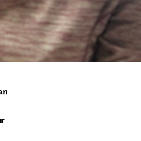
an
ur