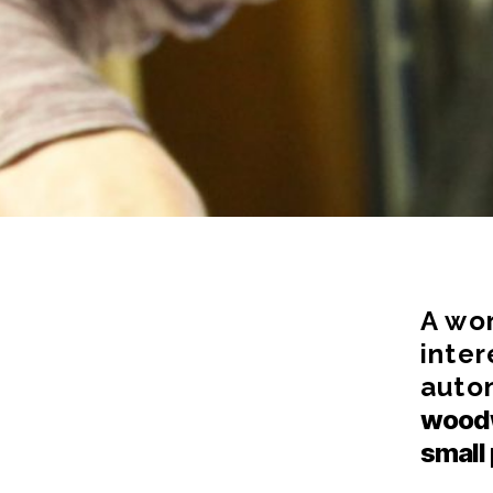
A wo
inte
auto
woodw
small 