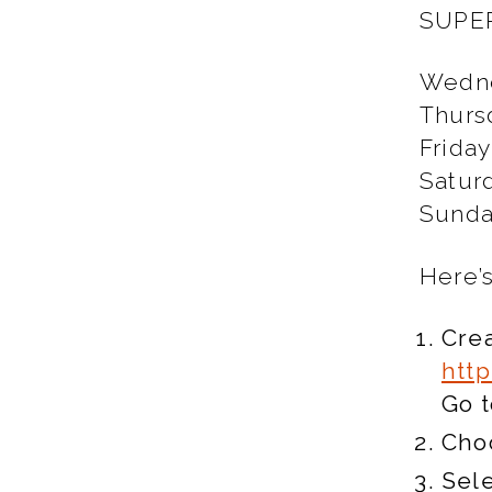
SUPE
Wedne
Thurs
Friday
Satur
Sunda
Here’s
Cre
http
Go t
Cho
Sele