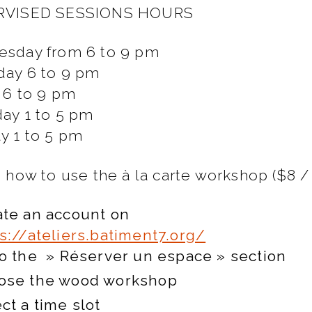
RVISED SESSIONS HOURS
sday from 6 to 9 pm
day 6 to 9 pm
 6 to 9 pm
day 1 to 5 pm
y 1 to 5 pm
 how to use the à la carte workshop ($8 /
ate an account on
s://ateliers.batiment7.org/
o the » Réserver un espace » section
ose the wood workshop
ct a time slot