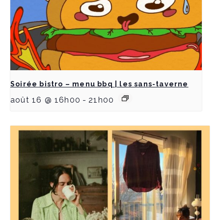
Soirée bistro – menu bbq | les sans-taverne
août 16 @ 16h00
-
21h00