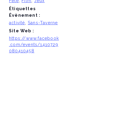
Fête
,
Film
,
Jeux
Étiquettes
Évènement :
activité
,
Sans-Taverne
Site Web :
https://www.facebook
.com/events/1410729
080410458