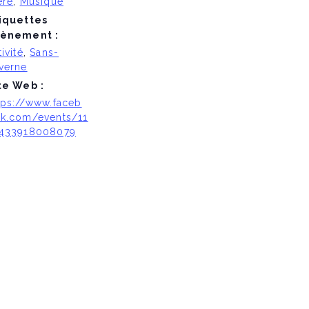
ère
,
Musique
iquettes
ènement :
tivité
,
Sans-
verne
te Web :
tps://www.faceb
k.com/events/11
433918008079