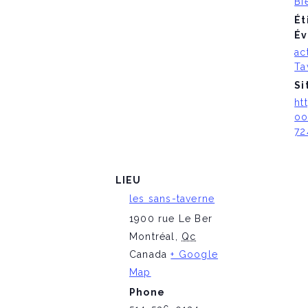
Bi
Ét
Év
ac
Ta
Si
ht
oo
72
LIEU
les sans-taverne
1900 rue Le Ber
Montréal
,
Qc
Canada
+ Google
Map
Phone