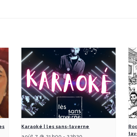
es
Karaoké | les sans-taverne
Rod
ta
août 7 @ 21h00
-
23h30