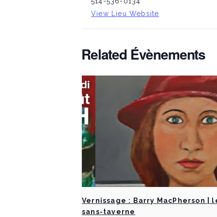
514-536-0134
View Lieu Website
Related Évènements
Vernissage : Barry MacPherson | l
sans-taverne