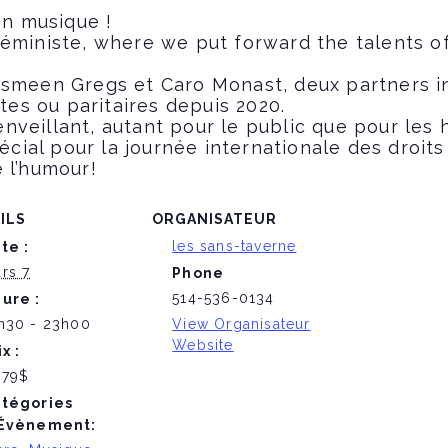
n musique !
 féministe, where we put forward the talents 
asmeen Gregs et Caro Monast, deux partners i
es ou paritaires depuis 2020.
nveillant, autant pour le public que pour les 
cial pour la journée internationale des droi
e l’humour!
ILS
ORGANISATEUR
les sans-taverne
te :
rs 7
Phone
514-536-0134
ure :
h30 - 23h00
View Organisateur
Website
ix :
.79$
tégories
Évènement: