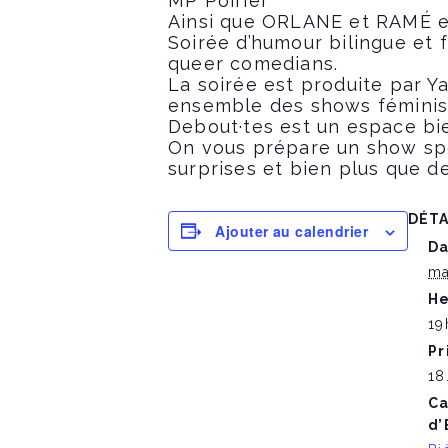
MP Poirier
Ainsi que ORLANE et RAMÉ e
Soirée d’humour bilingue et
queer comedians.
La soirée est produite par Y
ensemble des shows féminist
Debout·tes est un espace bie
On vous prépare un show spé
surprises et bien plus que d
DÉTA
Ajouter au calendrier
Da
ma
He
19
Pr
18
Ca
d’