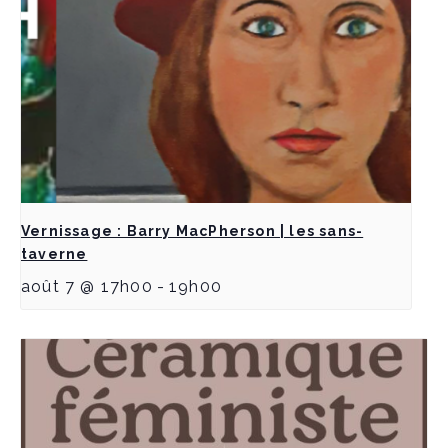
Vernissage : Barry MacPherson | les sans-
taverne
août 7 @ 17h00
-
19h00