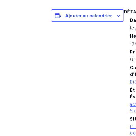
DÉTA
Ajouter au calendrier
Da
fé
He
17
Pr
Gr
Ca
d’
Bi
Ét
Év
ac
Sa
Si
ht
oo