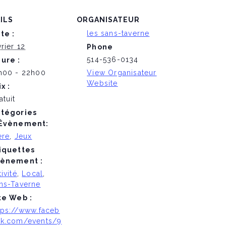
ILS
ORGANISATEUR
les sans-taverne
te :
vrier 12
Phone
514-536-0134
ure :
h00 - 22h00
View Organisateur
Website
ix :
atuit
tégories
Évènement:
ère
,
Jeux
iquettes
ènement :
tivité
,
Local
,
ns-Taverne
te Web :
tps://www.faceb
k.com/events/9