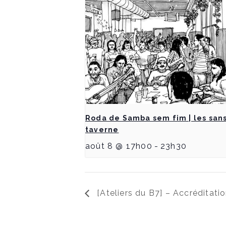
Roda de Samba sem fim | les san
taverne
août 8 @ 17h00
-
23h30
[Ateliers du B7] – Accréditati