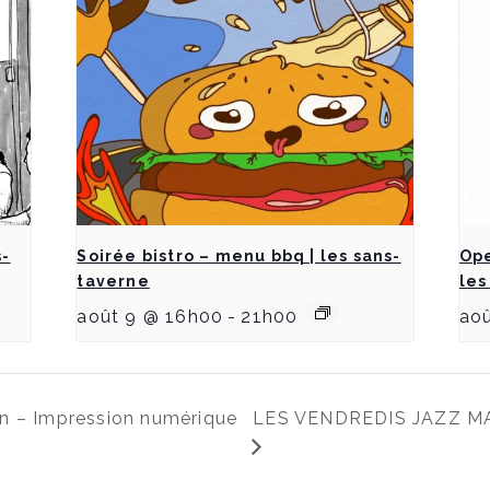
s-
Soirée bistro – menu bbq | les sans-
Ope
taverne
les
août 9 @ 16h00
-
21h00
ao
on – Impression numérique
LES VENDREDIS JAZZ MA