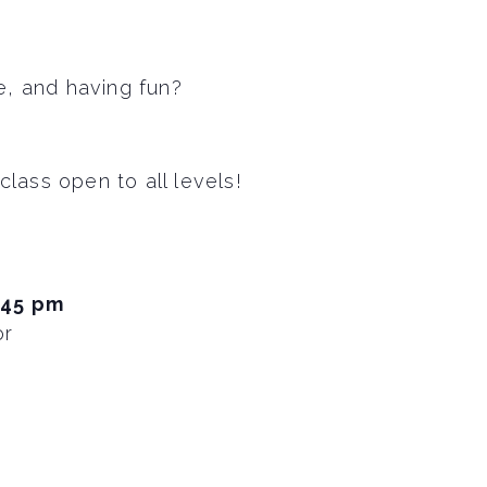
se, and having fun?
lass open to all levels!
:45 pm
or