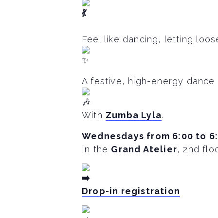
Feel like dancing, letting loo
A festive, high-energy dance c
With
Zumba Lyla
.
Wednesdays from 6:00 to 6
In the
Grand Atelier
, 2nd flo
Drop-in registration