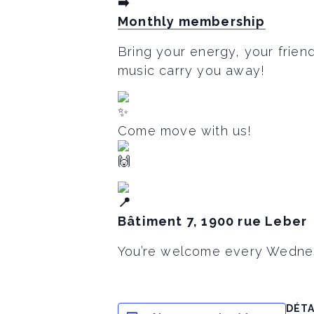
Monthly membership
Bring your energy, your frien
music carry you away!
Come move with us!
Bâtiment 7, 1900 rue Leber
You’re welcome every Wednesd
DÉTA