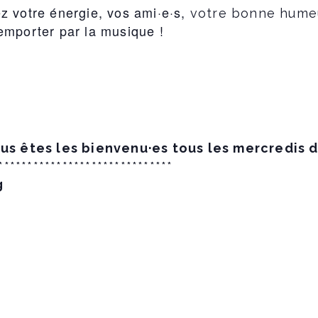
 votre énergie, vos ami·e·s,
votre bonne hume
emporter par la musique !
us êtes les bienvenu·es tous les mercredis d
******************************
g