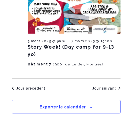
m
e
a
t
e
n
e
.
n
t
V
t
i
3 mars 2025 @ 9h00
-
7 mars 2025 @ 15h00
s
Story Week! (Day camp for 9-13
e
yo)
S
w
Bâtiment 7
1900 rue Le Ber, Montréal
e
s
a
N
Jour précédent
Jour suivant
r
a
c
v
Exporter le calendrier
i
h
g
a