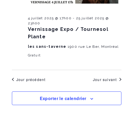
m
e
a
t
e
n
e
4 juillet 2025 @ 17h00
-
25 juillet 2025 @
.
n
t
23h00
Vernissage Expo / Tournesol
V
t
Plante
i
s
les sans-taverne
1900 rue Le Ber, Montréal
e
Gratuit
S
w
e
s
Jour précédent
Jour suivant
a
N
r
a
Exporter le calendrier
c
v
i
h
g
a