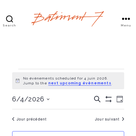
Search
Menu
Bâtiment
7
Évènements
No évènements scheduled for 4 juin 2026.
N
for
Jump to the
next upcoming évènements
.
o
t
4
É
É
6/4/2026
i
R
J
c
e
S
C
o
e
v
juin
H
v
c
h
u
O
h
o
r
è
Jour précédent
Jour suivant
W
2026
e
è
i
F
r
I
n
s
c
L
i