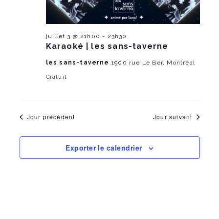
m
e
a
t
e
n
e
.
n
t
juillet 3 @ 21h00
-
23h30
Karaoké | les sans-taverne
V
t
les sans-taverne
1900 rue Le Ber, Montréal
i
s
Gratuit
e
S
w
e
Jour précédent
Jour suivant
s
a
N
Exporter le calendrier
r
a
c
v
i
h
g
a