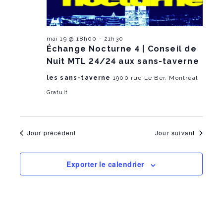
n
T
h
e
r
E
e
2026
e
l
R
m
a
S
m
d
mai 19 @ 18h00
-
21h30
e
a
Échange Nocturne 4 | Conseil de
t
e
n
Nuit MTL 24/24 aux sans-taverne
e
.
n
t
les sans-taverne
1900 rue Le Ber, Montréal
V
Gratuit
t
i
s
e
Jour précédent
Jour suivant
S
w
e
s
Exporter le calendrier
a
N
r
a
c
v