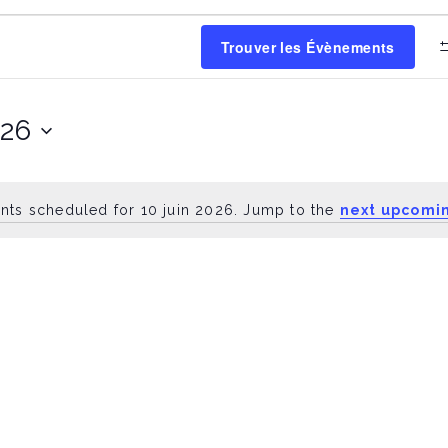
Trouver les Évènements
026
ts scheduled for 10 juin 2026. Jump to the
next upcomi
N
o
t
i
c
e