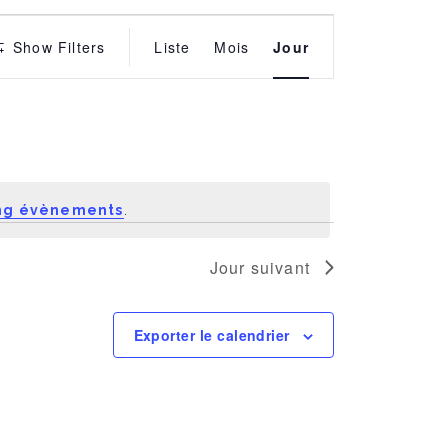
É
Show Filters
Liste
Mois
Jour
v
è
n
ng évènements
.
e
Jour suivant
m
e
Exporter le calendrier
n
t