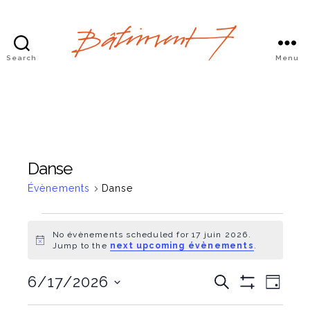
Search
Menu
Bâtiment
7
Danse
Évènements
Danse
Évènements
No évènements scheduled for 17 juin 2026.
N
Jump to the
next upcoming évènements
.
for
o
t
17
É
É
6/17/2026
i
R
J
c
e
S
C
o
e
v
juin
H
c