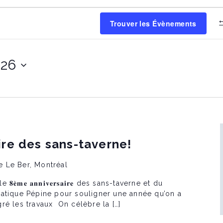
Trouver les Évènements
026
re des sans-taverne!
e Le Ber, Montréal
̀𝐦𝐞 𝐚𝐧𝐧𝐢𝐯𝐞𝐫𝐬𝐚𝐢𝐫𝐞 des sans-taverne et du
atique Pépine pour souligner une année qu’on a
ré les travaux On célèbre la […]