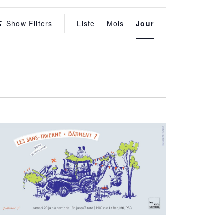
É
Show Filters
Liste
Mois
Jour
v
è
n
e
m
e
n
t