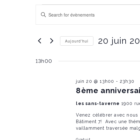
Évènements
É
E
n
t
for
v
r
e
20 juin 2
Aujourd'hui
r
20
è
l
C
e
h
m
13h00
o
juin
n
o
i
t
s
c
i
juin 20 @ 13h00
-
23h30
2026
l
e
r
é
8ème anniversai
l
.
a
R
m
d
les sans-taverne
1900 ru
e
a
c
t
Venez célébrer avec nous le 𝟖𝐞
h
e
e
Bâtiment 7! Avec une thém
e
.
vaillamment traversée malg
r
c
Gratuit