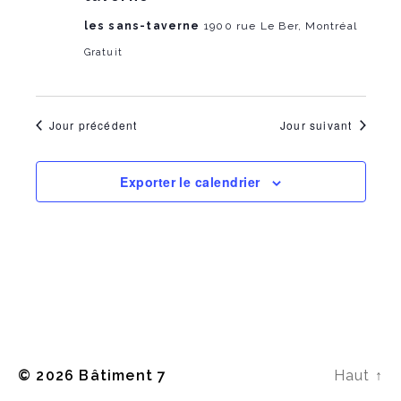
i
h
les sans-taverne
1900 rue Le Ber, Montréal
g
Gratuit
a
a
n
t
Jour précédent
Jour suivant
d
i
V
o
Exporter le calendrier
i
n
e
w
s
N
© 2026
Bâtiment 7
Haut
↑
a