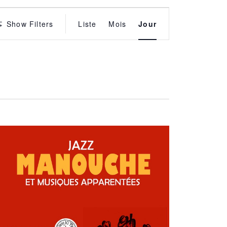
É
Show Filters
Liste
Mois
Jour
v
è
n
e
m
e
n
t