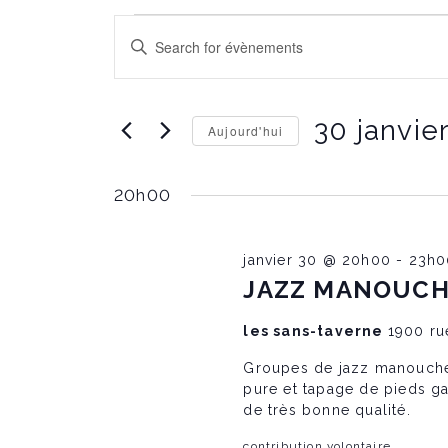
Évènements
É
E
n
t
for
v
r
e
30 janvie
Aujourd'hui
r
30
è
l
C
e
h
m
20h00
o
janvier
n
o
i
t
s
c
i
janvier 30 @ 20h00
-
23h0
2026
l
e
r
é
JAZZ MANOUCHE 
l
.
a
R
m
d
les sans-taverne
1900 ru
e
a
c
t
Groupes de jazz manouche
h
e
e
pure et tapage de pieds ga
e
.
de très bonne qualité.
r
c
contribution volontaire