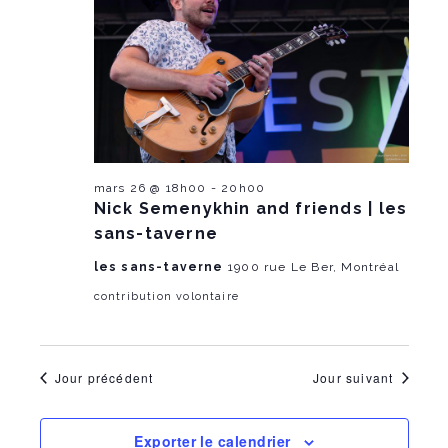
n
T
h
e
r
E
e
2026
e
l
R
m
a
S
m
d
e
a
t
e
n
e
.
n
t
V
mars 26 @ 18h00
-
20h00
t
Nick Semenykhin and friends | les
i
s
sans-taverne
e
les sans-taverne
1900 rue Le Ber, Montréal
S
w
contribution volontaire
e
s
a
N
Jour précédent
Jour suivant
r
a
c
v
Exporter le calendrier