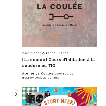
m
e
a
t
e
n
e
.
n
t
V
t
i
s
e
S
w
2 mars 2025 @ 10h00
-
17h00
e
s
[La coulée] Cours d’initiation à la
a
soudure au TIG
N
r
Atelier La Coulée
1900 rue Le
a
Ber,Montréal,Qc,Canada
c
v
LUN
i
h
3
g
a