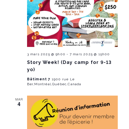
a
n
t
d
i
V
o
i
n
e
3 mars 2025 @ 9h00
-
7 mars 2025 @ 15h00
Story Week! (Day camp for 9-13
w
yo)
s
Bâtiment 7
1900 rue Le
Ber,Montréal,Québec,Canada
N
a
MAR
4
v
i