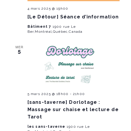
g
4 mars 2025 @ 19h00
a
[Le Détour] Séance d’information
Bâtiment 7
1900 rue Le
t
Ber,Montréal,Québec,Canada
i
MER
5
o
n
5 mars 2025 @ 18h00
-
21h00
[sans-taverne] Dorlotage :
Massage sur chaise et lecture de
Tarot
les sans-taverne
1900 rue Le