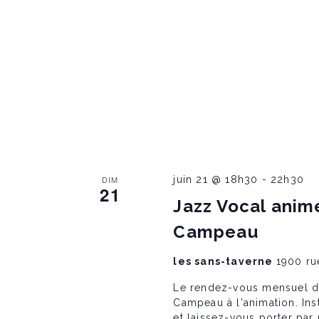
DIM
juin 21 @ 18h30
-
22h30
21
Jazz Vocal anim
Campeau
les sans-taverne
1900 ru
Le rendez-vous mensuel du
Campeau à l'animation. In
et laissez-vous porter par 