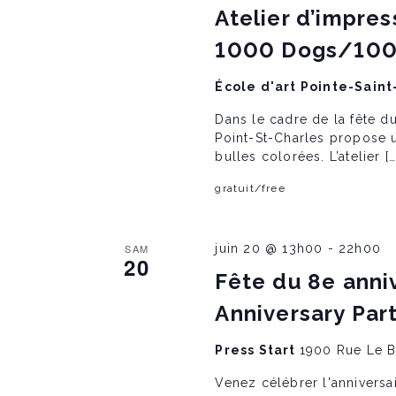
N
Atelier d’impres
1000 Dogs/100
a
École d'art Pointe-Sain
v
Dans le cadre de la fête du 
Point-St-Charles propose un
i
bulles colorées. L’atelier […
gratuit/free
g
SAM
juin 20 @ 13h00
-
22h00
20
a
Fête du 8e anniv
Anniversary Par
t
Press Start
1900 Rue Le 
i
Venez célébrer l'anniversai