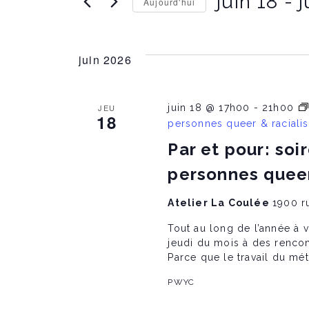
juin 18
 - 
j
Aujourd'hui
r
è
l
C
e
h
m
o
n
o
juin 2026
i
t
s
c
i
l
e
r
é
JEU
juin 18 @ 17h00
-
21h00
l
18
.
personnes queer & raciali
a
R
m
d
Par et pour: soi
e
a
c
t
personnes queer
h
e
e
e
.
r
Atelier La Coulée
1900 r
c
n
h
Tout au long de l’année à v
e
jeudi du mois à des rencon
d
Parce que le travail du mét
t
e
É
PWYC
v
è