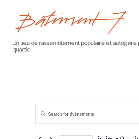
Bâtiment
Un lieu de rassemblement populaire et autogéré 
7
quartier
Évèneme
É
E
n
t
v
r
e