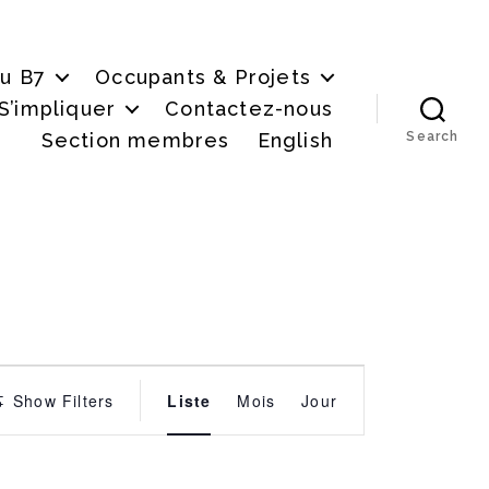
du B7
Occupants & Projets
S’impliquer
Contactez-nous
Section membres
English
Search
É
Show Filters
Liste
Mois
Jour
v