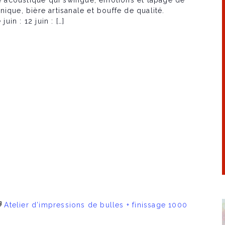
acoustique qui swingue, émotions et tapage de
ique, bière artisanale et bouffe de qualité.
in : 12 juin : […]
Atelier d’impressions de bulles + finissage 1000