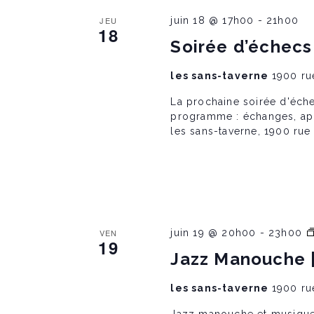
s
n
JEU
juin 18 @ 17h00
-
21h00
e
18
S
m
Soirée d’échecs 
e
n
t
les sans-taverne
1900 ru
e
s
p
La prochaine soirée d'éche
a
programme : échanges, appr
a
r
les sans-taverne, 1900 rue 
m
o
r
t
c
l
c
é
.
VEN
juin 19 @ 20h00
-
23h00
19
h
Jazz Manouche |
a
les sans-taverne
1900 ru