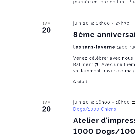
journée entière de fun ! Pl
o
SAM
juin 20 @ 13h00
-
23h30
n
20
8ème anniversai
les sans-taverne
1900 ru
Venez célébrer avec nous le 𝟖𝐞
Bâtiment 7! Avec une thém
vaillamment traversée malg
Gratuit
SAM
juin 20 @ 16h00
-
18h00
20
Dogs/1000 Chiens
Atelier d’impres
1000 Dogs/100