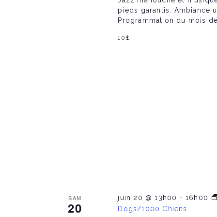
Jazz manouche et musique 
n
pieds garantis. Ambiance un
Programmation du mois de ju
10$
d
V
i
e
w
s
SAM
juin 20 @ 13h00
-
16h00
20
Dogs/1000 Chiens