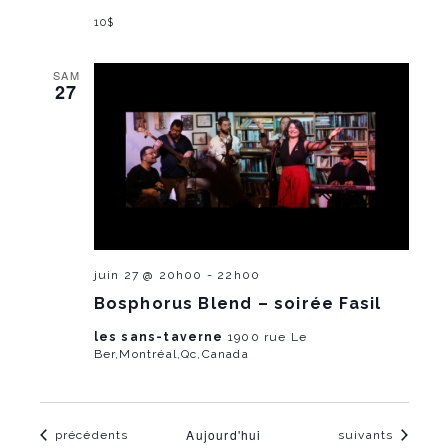
10$
SAM
27
juin 27 @ 20h00
-
22h00
Bosphorus Blend – soirée Fasil
les sans-taverne
1900 rue Le
Ber,Montréal,Qc,Canada
Aujourd'hui
Évènements
Évènements
précédents
suivants