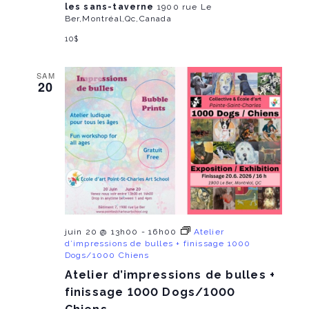
a
les sans-taverne
1900 rue Le
n
Ber,Montréal,Qc,Canada
t
10$
d
i
V
SAM
o
20
i
n
e
w
s
N
juin 20 @ 13h00
-
16h00
Atelier
a
d’impressions de bulles + finissage 1000
Dogs/1000 Chiens
v
Atelier d’impressions de bulles +
i
finissage 1000 Dogs/1000