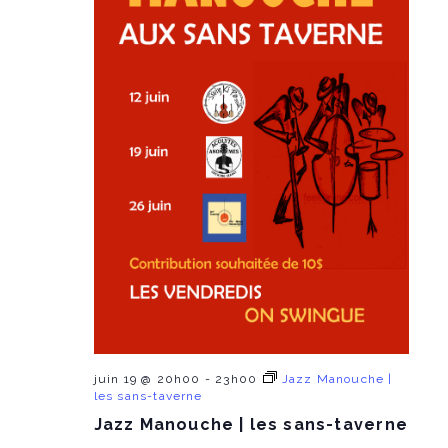
e
a
d
e
n
a
t
n
t
e
.
V
t
i
s
e
S
w
e
s
a
N
r
a
c
v
juin 19 @ 20h00
-
23h00
Jazz Manouche |
i
h
les sans-taverne
g
Jazz Manouche | les sans-taverne
a