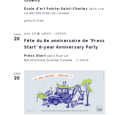
Chiens
g
École d'art Pointe-Saint-Charles
1900 rue
a
Le Ber,Montréal,Qc,Canada
gratuit/free
t
juin 20 @ 13h00
-
22h00
i
SAM
20
Fête du 8e anniversaire de *Press
o
Start* 8-year Anniversary Party
n
Press Start
1900 Rue Le
Ber,Montreal,Québec,Canada
+1 more
SAM
20