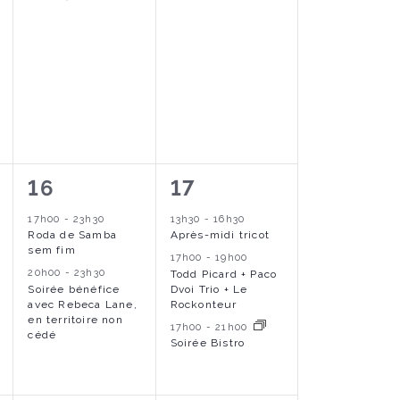
,
s
e
è
è
,
n
n
w
e
e
s
m
m
e
e
N
n
n
a
2
3
16
17
t
t
é
é
,
,
17h00
-
23h30
13h30
-
16h30
v
Roda de Samba
Après-midi tricot
v
v
sem fim
17h00
-
19h00
i
è
è
20h00
-
23h30
Todd Picard + Paco
Soirée bénéfice
Dvoi Trio + Le
n
n
avec Rebeca Lane,
Rockonteur
g
en territoire non
17h00
-
21h00
e
e
cédé
Soirée Bistro
a
m
m
e
e