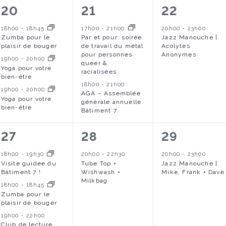
3
2
1
20
21
22
n
n
n
é
é
é
18h00
-
18h45
17h00
-
21h00
20h00
-
23h00
t
t
t
Jazz Manouche |
Zumba pour le
Par et pour: soirée
v
v
v
Acolytes
plaisir de bouger
de travail du métal
s
s
s
Anonymes
pour personnes
è
è
è
19h00
-
20h00
queer &
,
,
,
Yoga pour votre
racialisées
n
n
n
bien-être
18h00
-
21h00
19h00
-
20h00
e
e
e
AGA – Assemblée
Yoga pour votre
générale annuelle
bien-être
m
m
m
Bâtiment 7
e
e
e
4
1
1
27
28
29
n
n
n
é
é
é
18h00
-
19h30
20h00
-
22h30
20h00
-
23h00
t
t
t
Tube Top +
Jazz Manouche |
Visite guidée du
v
v
v
Wishwash +
Mike, Frank + Dave
Bâtiment 7 !
s
s
,
Milkbag
è
è
è
18h00
-
18h45
,
Zumba pour le
,
n
n
n
plaisir de bouger
19h00
-
22h00
e
e
e
Club de lecture