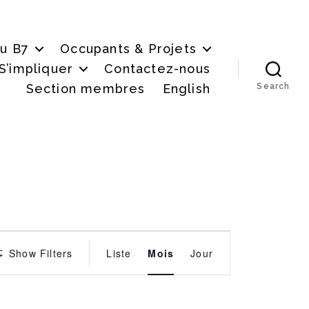
du B7
Occupants & Projets
S’impliquer
Contactez-nous
Section membres
English
Search
É
Show Filters
Liste
Mois
Jour
v