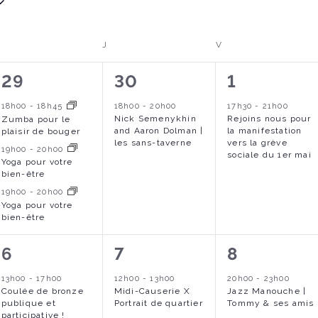
MERCREDI
JEUDI
VENDREDI
J
V
3
1
1
29
30
1
é
é
é
18h00
-
18h45
18h00
-
20h00
17h30
-
21h00
Nick Semenykhin
Rejoins nous pour
Zumba pour le
v
v
v
and Aaron Dolman |
la manifestation
plaisir de bouger
les sans-taverne
vers la grève
è
è
è
19h00
-
20h00
sociale du 1er mai
Yoga pour votre
n
n
n
bien-être
19h00
-
20h00
e
e
e
Yoga pour votre
bien-être
m
m
m
e
e
e
4
3
1
6
7
8
n
n
n
é
é
é
13h00
-
17h00
12h00
-
13h00
20h00
-
23h00
t
Coulée de bronze
t
Midi-Causerie X
t
Jazz Manouche |
v
v
v
publique et
Portrait de quartier
Tommy & ses amis
participative !