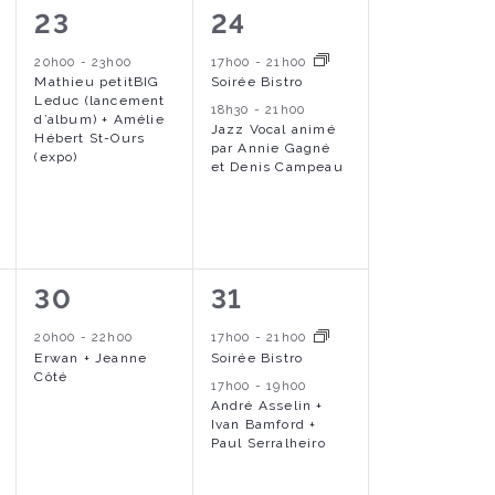
t
1
2
23
24
n
n
é
é
i
20h00
-
23h00
17h00
-
21h00
t
t
Mathieu petitBIG
Soirée Bistro
v
v
Leduc (lancement
s
s
o
18h30
-
21h00
d’album) + Amélie
è
è
Jazz Vocal animé
Hébert St-Ours
,
,
par Annie Gagné
(expo)
n
n
n
et Denis Campeau
e
e
m
m
e
e
1
2
30
31
n
n
é
é
20h00
-
22h00
17h00
-
21h00
t
t
Erwan + Jeanne
Soirée Bistro
v
v
Côté
17h00
-
19h00
,
s
è
è
André Asselin +
Ivan Bamford +
,
n
n
Paul Serralheiro
e
e