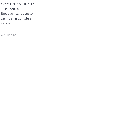
avec Bruno Dubuc
m
m
m
| Épilogue :
Boucler la boucle
e
e
e
de nos multiples
«soi»
n
n
n
t
t
t
+ 1 More
s
,
,
,