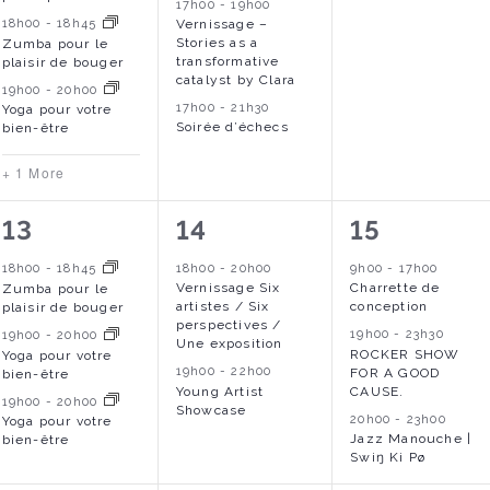
s
,
,
è
è
è
17h00
-
19h00
18h00
-
18h45
Vernissage –
,
n
n
n
Stories as a
Zumba pour le
transformative
plaisir de bouger
e
e
e
catalyst by Clara
19h00
-
20h00
17h00
-
21h30
Yoga pour votre
m
m
m
Soirée d’échecs
bien-être
e
e
e
+ 1 More
n
n
n
3
2
3
13
14
15
t
t
t
é
é
é
s
s
,
18h00
-
18h45
18h00
-
20h00
9h00
-
17h00
Vernissage Six
Charrette de
Zumba pour le
v
v
v
,
,
artistes / Six
conception
plaisir de bouger
perspectives /
è
è
è
19h00
-
23h30
19h00
-
20h00
Une exposition
ROCKER SHOW
Yoga pour votre
n
n
n
19h00
-
22h00
FOR A GOOD
bien-être
Young Artist
CAUSE.
19h00
-
20h00
e
e
e
Showcase
20h00
-
23h00
Yoga pour votre
Jazz Manouche |
bien-être
m
m
m
Swiŋ Ki Pø
e
e
e