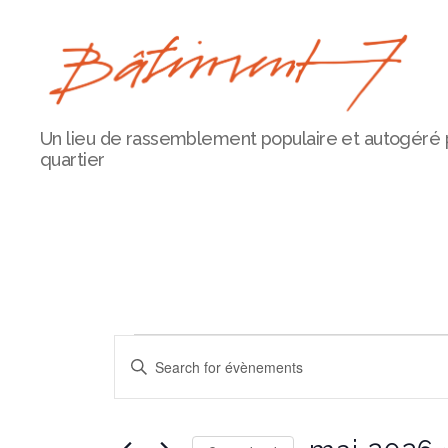
Bâtiment
Un lieu de rassemblement populaire et autogéré 
7
quartier
Évèneme
É
E
n
t
v
r
e