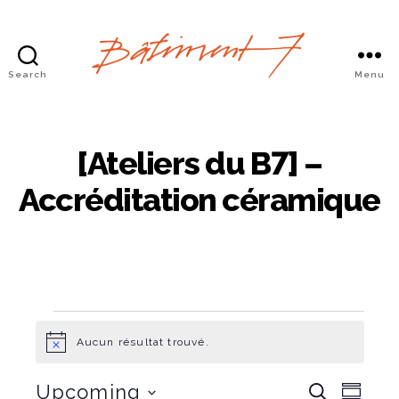
Search
Menu
Bâtiment
7
[Ateliers du B7] –
Accréditation céramique
Aucun résultat trouvé.
Évènements
N
o
t
É
É
Upcoming
R
i