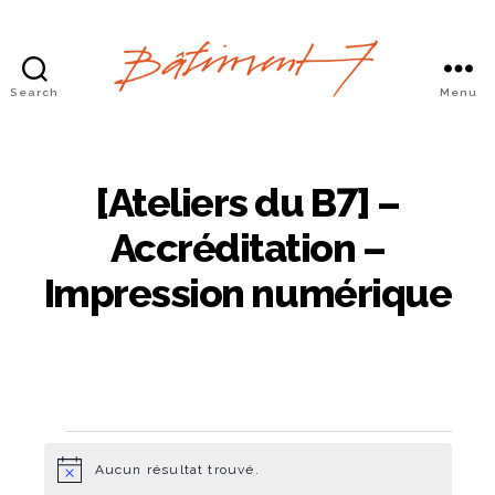
Search
Menu
Bâtiment
7
[Ateliers du B7] –
Accréditation –
Impression numérique
Aucun résultat trouvé.
Évènements
N
o