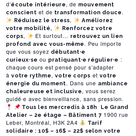
d’
, de
écoute intérieure
mouvement
et de
.
conscient
transformation douce
,
Réduisez le stress
Améliorez
,
votre mobilité
Renforcez votre
,
Et surtout…
corps
retrouvez un lien
. Peu importe
profond avec vous-même
que vous soyez
débutant·e
ou
:
curieux·se
pratiquant·e régulier·e
chaque cours est pensé pour s’adapter
à
,
et
votre rythme
votre corps
votre
. Dans une
énergie du moment
ambiance
, vous serez
chaleureuse et inclusive
guidé·e avec bienveillance, sans pression.
Tous les mercredis à 18h
Le Grand
1900 rue
Atelier – 2e étage – Bâtiment 7
Leber, Montréal, H3K 2A4
Tarif
solidaire : 10$ – 16$ – 22$ selon votre