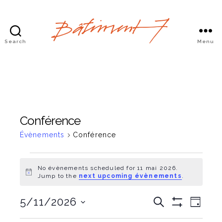
Search
Menu
Bâtiment
7
Conférence
Évènements
Conférence
Évènements
No évènements scheduled for 11 mai 2026.
N
Jump to the
next upcoming évènements
.
for
o
t
11
É
É
5/11/2026
i
R
J
c
e
S
C
o
e
v
mai
H
c