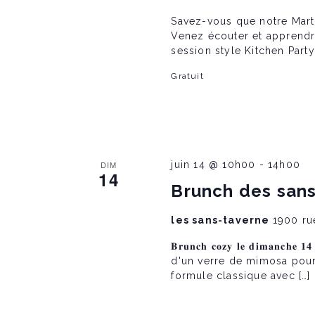
N
Savez-vous que notre Mart
Venez écouter et apprendr
a
session style Kitchen Party
Gratuit
v
i
g
DIM
juin 14 @ 10h00
-
14h00
14
Brunch des san
a
les sans-taverne
1900 ru
𝐁𝐫𝐮𝐧𝐜𝐡 𝐜𝐨𝐳𝐲 𝐥𝐞 𝐝𝐢𝐦𝐚
t
d'un verre de mimosa pour
formule classique avec […]
i