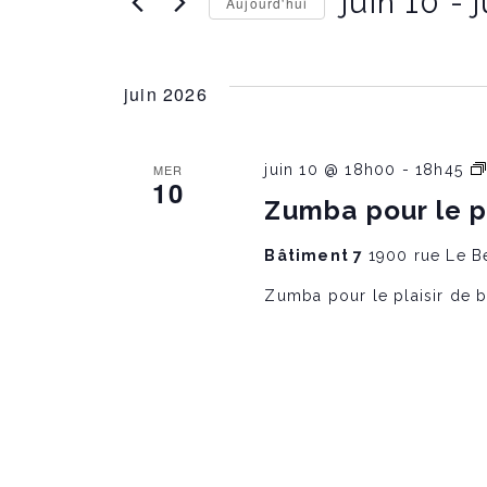
juin 10
 - 
Aujourd'hui
r
è
l
C
e
h
m
o
n
o
juin 2026
i
t
s
c
i
l
e
r
é
MER
juin 10 @ 18h00
-
18h45
l
10
.
a
Zumba pour le p
R
m
d
e
a
c
Bâtiment 7
1900 rue Le B
t
h
e
e
e
Zumba pour le plaisir de 
.
r
c
n
h
e
d
t
e
É
v
è