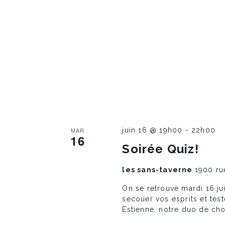
o
n
MAR
juin 16 @ 19h00
-
22h00
16
Soirée Quiz!
les sans-taverne
1900 ru
On se retrouve mardi 16 ju
secouer vos esprits et tes
Estienne, notre duo de cho