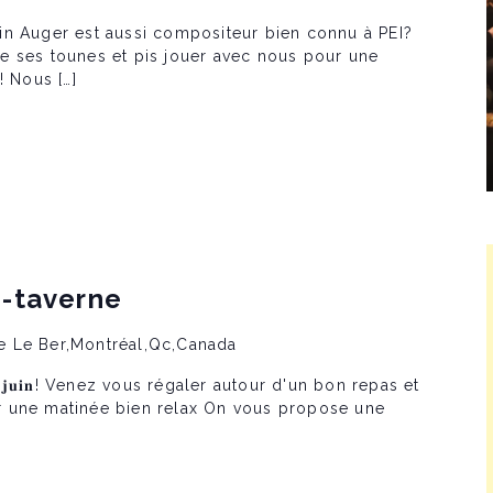
in Auger est aussi compositeur bien connu à PEI?
e ses tounes et pis jouer avec nous pour une
! Nous […]
s-taverne
e Le Ber,Montréal,Qc,Canada
𝐧𝐜𝐡𝐞 𝟏𝟒 𝐣𝐮𝐢𝐧! Venez vous régaler autour d'un bon repas et
 une matinée bien relax On vous propose une