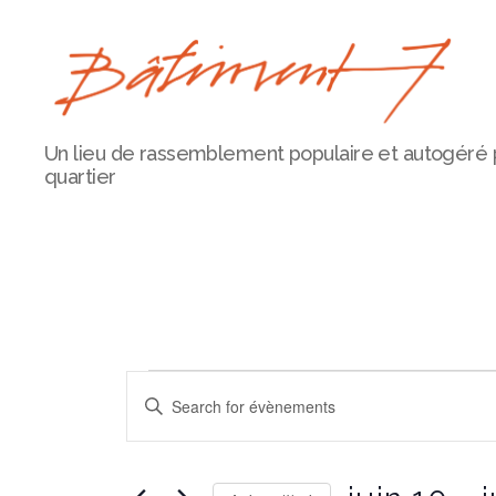
Bâtiment
Un lieu de rassemblement populaire et autogéré 
7
quartier
Évèneme
É
E
n
t
v
r
e