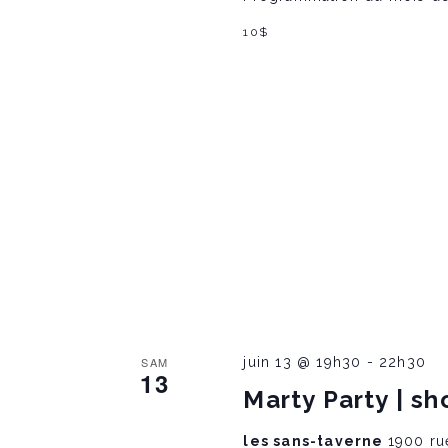
n
10$
d
V
i
e
w
SAM
juin 13 @ 19h30
-
22h30
13
s
Marty Party | sh
les sans-taverne
1900 ru