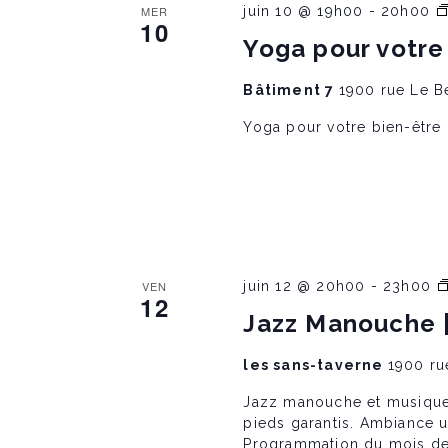
s
MER
juin 10 @ 19h00
-
20h00
n
10
e
Yoga pour votre
S
m
e
n
Bâtiment 7
1900 rue Le B
t
e
s
Yoga pour votre bien-être
p
a
a
r
m
o
r
t
c
l
VEN
juin 12 @ 20h00
-
23h00
c
é
12
.
Jazz Manouche |
h
les sans-taverne
1900 ru
Jazz manouche et musique 
a
pieds garantis. Ambiance un
Programmation du mois de ju