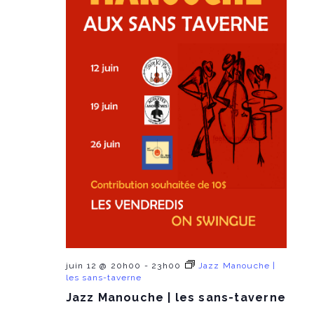
e
a
d
e
n
a
t
n
t
e
.
V
t
i
s
e
S
w
e
s
a
N
r
a
c
v
juin 12 @ 20h00
-
23h00
Jazz Manouche |
i
h
les sans-taverne
g
Jazz Manouche | les sans-taverne
a