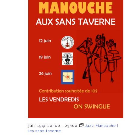
juin 19 @ 20h00
-
23h00
Jazz Manouche |
les sans-taverne