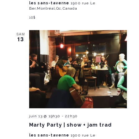
a
les sans-taverne
1900 rue Le
n
Ber,Montréal,Qc,Canada
t
10$
d
i
V
SAM
o
13
i
n
e
w
s
N
a
juin 13 @ 19h30
-
22h30
v
Marty Party | show + jam trad
i
les sans-taverne
1900 rue Le